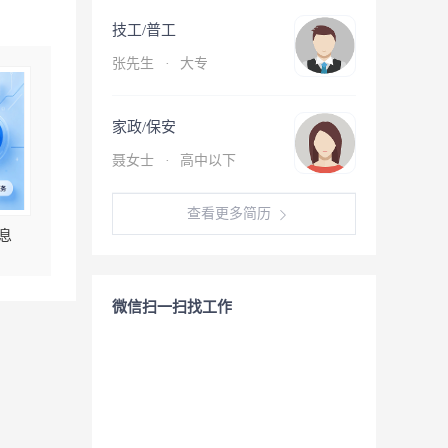
技工/普工
张先生
·
大专
家政/保安
聂女士
·
高中以下
查看更多简历
息
微信扫一扫找工作