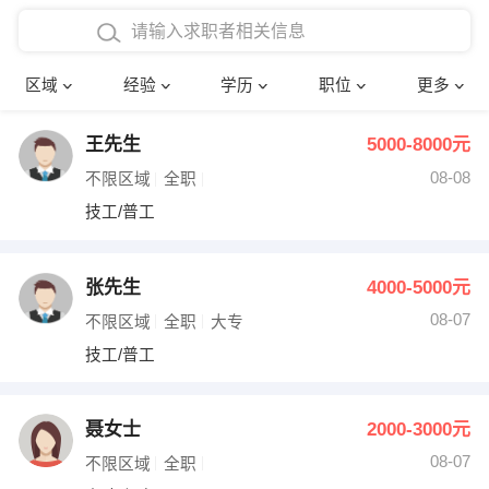
在校学生工作经验
本科
行政后勤
建筑装潢
确定
区域
经验
学历
职位
更多
三年以上工作经验
硕士
销售岗位
教师
王先生
5000-8000元
四年以上工作经验
博士
文员
护士
08-08
不限区域
全职
五年以上工作经验
财务会计
传单派发
技工/普工
十年以上工作经验
超市零售
促销导购
张先生
4000-5000元
网络IT
保健按摩
08-07
不限区域
全职
大专
技工/普工
快递员
前台接待
收银员
技术员/工程师
聂女士
2000-3000元
08-07
水电/机修
部门经理
不限区域
全职