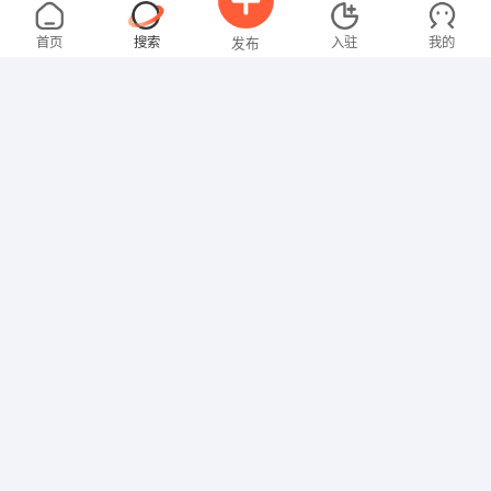
吴先生
4000-5000元
08-06
不限区域
全职
大专
首页
搜索
入驻
我的
发布
行政/后勤
黄先生
4000-5000元
08-06
不限区域
全职
招聘信息
求职简历
技工/普工
叶女士
4000-5000元
08-06
不限区域
全职
技工/普工
梁先生
4000-5000元
08-06
不限区域
全职
高中